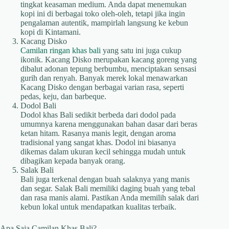
tingkat keasaman medium. Anda dapat menemukan
kopi ini di berbagai toko oleh-oleh, tetapi jika ingin
pengalaman autentik, mampirlah langsung ke kebun
kopi di Kintamani.
Kacang Disko
Camilan ringan khas bali
yang satu ini juga cukup
ikonik. Kacang Disko merupakan kacang goreng yang
dibalut adonan tepung berbumbu, menciptakan sensasi
gurih dan renyah. Banyak merek lokal menawarkan
Kacang Disko dengan berbagai varian rasa, seperti
pedas, keju, dan barbeque.
Dodol Bali
Dodol khas Bali sedikit berbeda dari dodol pada
umumnya karena menggunakan bahan dasar dari beras
ketan hitam. Rasanya manis legit, dengan aroma
tradisional yang sangat khas. Dodol ini biasanya
dikemas dalam ukuran kecil sehingga mudah untuk
dibagikan kepada banyak orang.
Salak Bali
Bali juga terkenal dengan buah salaknya yang manis
dan segar. Salak Bali memiliki daging buah yang tebal
dan rasa manis alami. Pastikan Anda memilih salak dari
kebun lokal untuk mendapatkan kualitas terbaik.
Apa Saja Camilan Khas Bali?