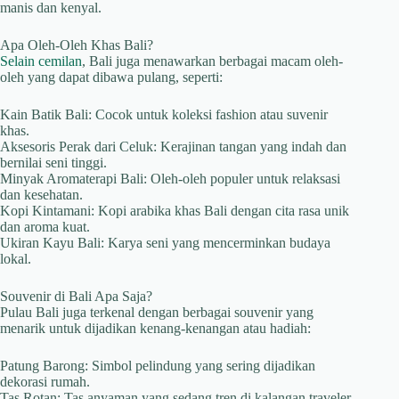
manis dan kenyal.
Apa Oleh-Oleh Khas Bali?
Selain cemilan
, Bali juga menawarkan berbagai macam oleh-
oleh yang dapat dibawa pulang, seperti:
Kain Batik Bali: Cocok untuk koleksi fashion atau suvenir
khas.
Aksesoris Perak dari Celuk: Kerajinan tangan yang indah dan
bernilai seni tinggi.
Minyak Aromaterapi Bali: Oleh-oleh populer untuk relaksasi
dan kesehatan.
Kopi Kintamani: Kopi arabika khas Bali dengan cita rasa unik
dan aroma kuat.
Ukiran Kayu Bali: Karya seni yang mencerminkan budaya
lokal.
Souvenir di Bali Apa Saja?
Pulau Bali juga terkenal dengan berbagai souvenir yang
menarik untuk dijadikan kenang-kenangan atau hadiah:
Patung Barong: Simbol pelindung yang sering dijadikan
dekorasi rumah.
Tas Rotan: Tas anyaman yang sedang tren di kalangan traveler