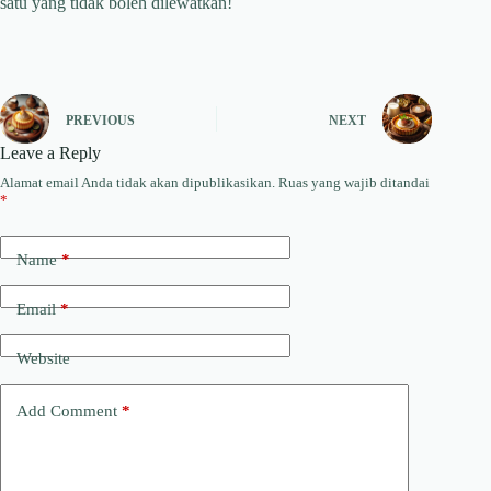
satu yang tidak boleh dilewatkan!
PREVIOUS
NEXT
Leave a Reply
Alamat email Anda tidak akan dipublikasikan.
Ruas yang wajib ditandai
*
Name
*
Email
*
Website
Add Comment
*