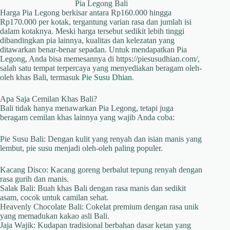
Pia Legong Bali
Harga Pia Legong berkisar antara Rp160.000 hingga
Rp170.000 per kotak, tergantung varian rasa dan jumlah isi
dalam kotaknya. Meski harga tersebut sedikit lebih tinggi
dibandingkan pia lainnya, kualitas dan kelezatan yang
ditawarkan benar-benar sepadan. Untuk mendapatkan Pia
Legong, Anda bisa memesannya di https://piesusudhian.com/,
salah satu tempat terpercaya yang menyediakan beragam oleh-
oleh khas Bali, termasuk
Pie Susu Dhian
.
Apa Saja Cemilan Khas Bali?
Bali tidak hanya menawarkan Pia Legong, tetapi juga
beragam cemilan khas lainnya yang wajib Anda coba:
Pie Susu Bali: Dengan kulit yang renyah dan isian manis yang
lembut, pie susu menjadi oleh-oleh paling populer.
Kacang Disco: Kacang goreng berbalut tepung renyah dengan
rasa gurih dan manis.
Salak Bali: Buah khas Bali dengan rasa manis dan sedikit
asam, cocok untuk camilan sehat.
Heavenly Chocolate Bali: Cokelat premium dengan rasa unik
yang memadukan kakao asli Bali.
Jaja Wajik: Kudapan tradisional berbahan dasar ketan yang