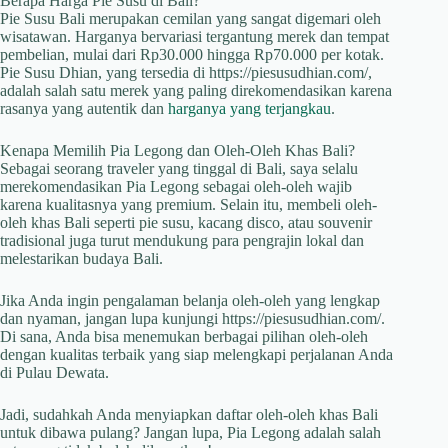
Berapa Harga Pie Susu di Bali?
Pie Susu Bali merupakan cemilan yang sangat digemari oleh
wisatawan. Harganya bervariasi tergantung merek dan tempat
pembelian, mulai dari Rp30.000 hingga Rp70.000 per kotak.
Pie Susu Dhian, yang tersedia di https://piesusudhian.com/,
adalah salah satu merek yang paling direkomendasikan karena
rasanya yang autentik dan
harganya yang terjangkau
.
Kenapa Memilih Pia Legong dan Oleh-Oleh Khas Bali?
Sebagai seorang traveler yang tinggal di Bali, saya selalu
merekomendasikan Pia Legong sebagai oleh-oleh wajib
karena kualitasnya yang premium. Selain itu, membeli oleh-
oleh khas Bali seperti pie susu, kacang disco, atau souvenir
tradisional juga turut mendukung para pengrajin lokal dan
melestarikan budaya Bali.
Jika Anda ingin pengalaman belanja oleh-oleh yang lengkap
dan nyaman, jangan lupa kunjungi https://piesusudhian.com/.
Di sana, Anda bisa menemukan berbagai pilihan oleh-oleh
dengan kualitas terbaik yang siap melengkapi perjalanan Anda
di Pulau Dewata.
Jadi, sudahkah Anda menyiapkan daftar oleh-oleh khas Bali
untuk dibawa pulang? Jangan lupa, Pia Legong adalah salah