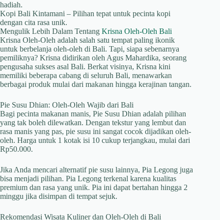
hadiah.
Kopi Bali Kintamani – Pilihan tepat untuk pecinta kopi
dengan cita rasa unik.
Mengulik Lebih Dalam Tentang
Krisna Oleh-Oleh Bali
Krisna Oleh-Oleh adalah salah satu tempat paling ikonik
untuk berbelanja oleh-oleh di Bali. Tapi, siapa sebenarnya
pemiliknya? Krisna didirikan oleh Agus Mahardika, seorang
pengusaha sukses asal Bali. Berkat visinya, Krisna kini
memiliki beberapa cabang di seluruh Bali, menawarkan
berbagai produk mulai dari makanan hingga kerajinan tangan.
Pie Susu Dhian: Oleh-Oleh Wajib dari Bali
Bagi pecinta makanan manis, Pie Susu Dhian adalah pilihan
yang tak boleh dilewatkan. Dengan tekstur yang lembut dan
rasa manis yang pas, pie susu ini sangat cocok dijadikan oleh-
oleh. Harga untuk 1 kotak isi 10 cukup terjangkau, mulai dari
Rp50.000.
Jika Anda mencari alternatif pie susu lainnya, Pia Legong juga
bisa menjadi pilihan. Pia Legong terkenal karena kualitas
premium dan rasa yang unik. Pia ini dapat bertahan hingga 2
minggu jika disimpan di tempat sejuk.
Rekomendasi Wisata Kuliner dan Oleh-Oleh di Bali